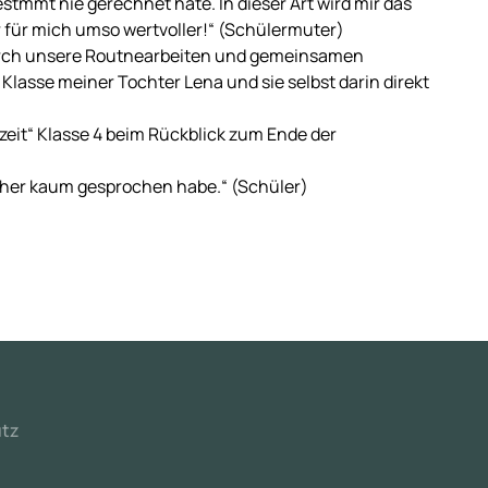
estmmt nie gerechnet häte. In dieser Art wird mir das
r für mich umso wertvoller!“ (Schülermuter)
 durch unsere Routnearbeiten und gemeinsamen
 Klasse meiner Tochter Lena und sie selbst darin direkt
eit“ Klasse 4 beim Rückblick zum Ende der
isher kaum gesprochen habe.“ (Schüler)
tz