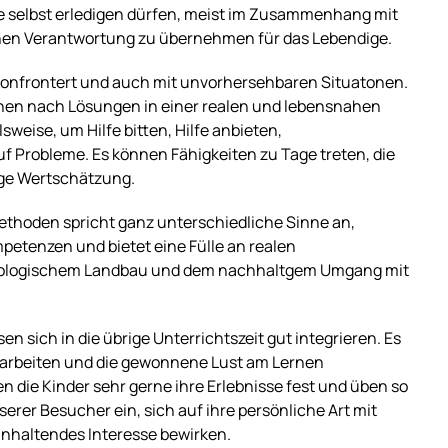
be selbst erledigen dürfen, meist im Zusammenhang mit
ernen Verantwortung zu übernehmen für das Lebendige.
konfrontert und auch mit unvorhersehbaren Situatonen.
en nach Lösungen in einer realen und lebensnahen
weise, um Hilfe bitten, Hilfe anbieten,
f Probleme. Es können Fähigkeiten zu Tage treten, die
tge Wertschätzung.
thoden spricht ganz unterschiedliche Sinne an,
petenzen und bietet eine Fülle an realen
 ökologischem Landbau und dem nachhaltgem Umgang mit
en sich in die übrige Unterrichtszeit gut integrieren. Es
zuarbeiten und die gewonnene Lust am Lernen
n die Kinder sehr gerne ihre Erlebnisse fest und üben so
erer Besucher ein, sich auf ihre persönliche Art mit
nhaltendes Interesse bewirken.