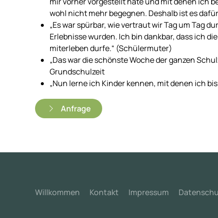
mir vorher vorgestellt hate und mit denen ich b
wohl nicht mehr begegnen. Deshalb ist es dafü
„Es war spürbar, wie vertraut wir Tag um Tag
Erlebnisse wurden. Ich bin dankbar, dass ich die
miterleben durfe.“ (Schülermuter)
„Das war die schönste Woche der ganzen Schulz
Grundschulzeit
„Nun lerne ich Kinder kennen, mit denen ich b
Anfrage
Willkommen
Kontakt
Impressum
Datenschu