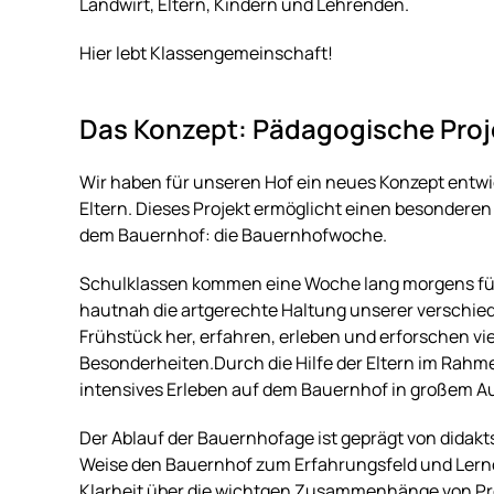
Landwirt, Eltern, Kindern und Lehrenden.
Hier lebt Klassengemeinschaft!
Das Konzept: Pädagogische Proje
Wir haben für unseren Hof ein neues Konzept entwi
Eltern. Dieses Projekt ermöglicht einen besonderen
dem Bauernhof: die Bauernhofwoche.
Schulklassen kommen eine Woche lang morgens für 
hautnah die artgerechte Haltung unserer verschied
Frühstück her, erfahren, erleben und erforschen v
Besonderheiten.Durch die Hilfe der Eltern im Rahm
intensives Erleben auf dem Bauernhof in großem A
Der Ablauf der Bauernhofage ist geprägt von dida
Weise den Bauernhof zum Erfahrungsfeld und Lernort
Klarheit über die wichtgen Zusammenhänge von Pre