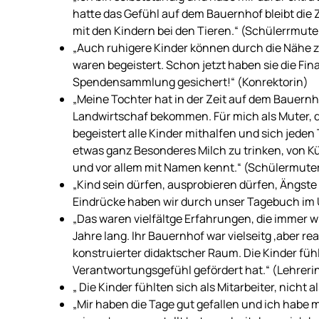
hatte das Gefühl auf dem Bauernhof bleibt die Z
mit den Kindern bei den Tieren.“ (Schülerrmute
„Auch ruhigere Kinder können durch die Nähe z
waren begeistert. Schon jetzt haben sie die F
Spendensammlung gesichert!“ (Konrektorin)
„Meine Tochter hat in der Zeit auf dem Bauern
Landwirtschaf bekommen. Für mich als Muter, di
begeistert alle Kinder mithalfen und sich jeden 
etwas ganz Besonderes Milch zu trinken, von Kü
und vor allem mit Namen kennt.“ (Schülermute
„Kind sein dürfen, ausprobieren dürfen, Ängste
Eindrücke haben wir durch unser Tagebuch im U
„Das waren vielfältge Erfahrungen, die immer w
Jahre lang. Ihr Bauernhof war vielseitg ,aber re
konstruierter didaktscher Raum. Die Kinder fühl
Verantwortungsgefühl gefördert hat.“ (Lehreri
„ Die Kinder fühlten sich als Mitarbeiter, nicht 
„Mir haben die Tage gut gefallen und ich habe 