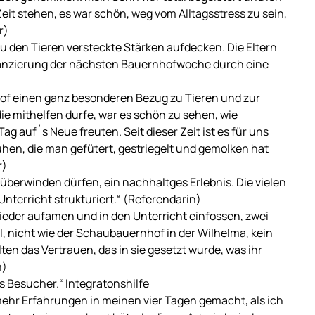
eit stehen, es war schön, weg vom Alltagsstress zu sein,
r)
u den Tieren versteckte Stärken aufdecken. Die Eltern
inanzierung der nächsten Bauernhofwoche durch eine
hof einen ganz besonderen Bezug zu Tieren und zur
e mithelfen durfe, war es schön zu sehen, wie
Tag auf´s Neue freuten. Seit dieser Zeit ist es für uns
hen, die man gefütert, gestriegelt und gemolken hat
r)
 überwinden dürfen, ein nachhaltges Erlebnis. Die vielen
nterricht strukturiert.“ (Referendarin)
ieder aufamen und in den Unterricht einfossen, zwei
al, nicht wie der Schaubauernhof in der Wilhelma, kein
ten das Vertrauen, das in sie gesetzt wurde, was ihr
n)
als Besucher.“ Integratonshilfe
mehr Erfahrungen in meinen vier Tagen gemacht, als ich