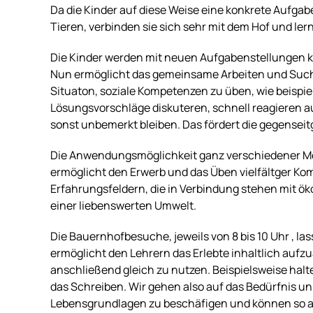
Da die Kinder auf diese Weise eine konkrete Aufga
Tieren, verbinden sie sich sehr mit dem Hof und l
Die Kinder werden mit neuen Aufgabenstellungen 
Nun ermöglicht das gemeinsame Arbeiten und Such
Situaton, soziale Kompetenzen zu üben, wie beispiels
Lösungsvorschläge diskuteren, schnell reagieren au
sonst unbemerkt bleiben. Das fördert die gegensei
Die Anwendungsmöglichkeit ganz verschiedener Me
ermöglicht den Erwerb und das Üben vielfältger Kom
Erfahrungsfeldern, die in Verbindung stehen mit
einer liebenswerten Umwelt.
Die Bauernhofbesuche, jeweils von 8 bis 10 Uhr , lass
ermöglicht den Lehrern das Erlebte inhaltlich auf
anschließend gleich zu nutzen. Beispielsweise halte
das Schreiben. Wir gehen also auf das Bedürfnis uns
Lebensgrundlagen zu beschäfigen und können so a